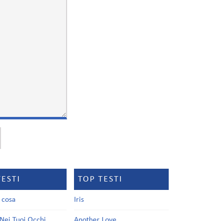
TESTI
TOP TESTI
a cosa
Iris
Nei Tuoi Occhi
Another Love