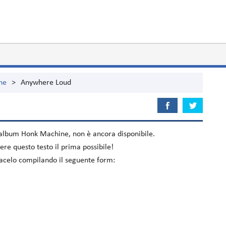
ne
>
Anywhere Loud
l'album
Honk Machine
, non è ancora disponibile.
re questo testo il prima possibile!
iacelo compilando il seguente form: