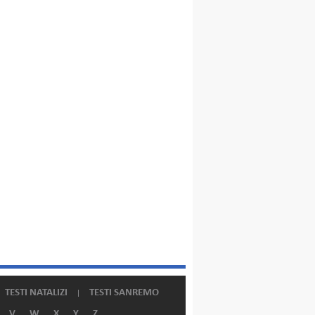
TESTI NATALIZI
TESTI SANREMO
V
W
X
Y
Z