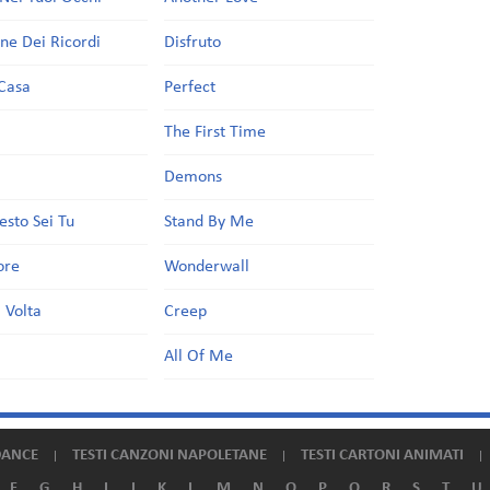
one Dei Ricordi
Disfruto
Casa
Perfect
a
The First Time
Demons
esto Sei Tu
Stand By Me
ore
Wonderwall
 Volta
Creep
All Of Me
DANCE
TESTI CANZONI NAPOLETANE
TESTI CARTONI ANIMATI
F
G
H
I
J
K
L
M
N
O
P
Q
R
S
T
U