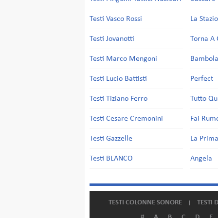
Testi Vasco Rossi
La Stazi
Testi Jovanotti
Torna A 
Testi Marco Mengoni
Bambol
Testi Lucio Battisti
Perfect
Testi Tiziano Ferro
Tutto Qu
Testi Cesare Cremonini
Fai Rum
Testi Gazzelle
La Prima
Testi BLANCO
Angela
TESTI COLONNE SONORE
TESTI 
#
A
B
C
D
E