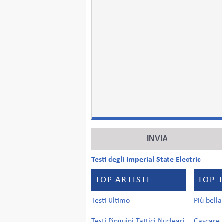
Testi degli Imperial State Electric
TOP ARTISTI
TOP 
Testi Ultimo
Più bell
Testi Pinguini Tattici Nucleari
Cascare 