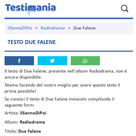
ilSennoDiPoi
>
Radiodrama
>
Due Falene
TESTO DUE FALENE
Il testo di
Due Falene
, presente nell'album
Radiodrama
, non è
ancora disponibile.
Stiamo facendo del nostro meglio per avere questo testo il
prima possibile!
Se conosci il testo di Due Falene inviacelo compilando il
seguente form:
Artista:
ilSennoDiPoi
Album:
Radiodrama
Titolo:
Due Falene