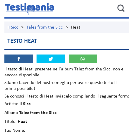
II Sicc
>
Talez from the Sicc
>
Heat
TESTO HEAT
Il testo di
Heat
, presente nell'album
Talez from the Sicc
, non è
ancora disponibile.
Stiamo facendo del nostro meglio per avere questo testo il
prima possibile!
Se conosci il testo di Heat inviacelo compilando il seguente form:
Artista:
II Sicc
Album:
Talez from the Sicc
Titolo:
Heat
Tuo Nome: