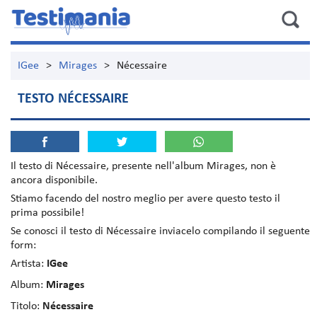
IGee
>
Mirages
>
Nécessaire
TESTO NÉCESSAIRE
Il testo di
Nécessaire
, presente nell'album
Mirages
, non è
ancora disponibile.
Stiamo facendo del nostro meglio per avere questo testo il
prima possibile!
Se conosci il testo di Nécessaire inviacelo compilando il seguente
form:
Artista:
IGee
Album:
Mirages
Titolo:
Nécessaire