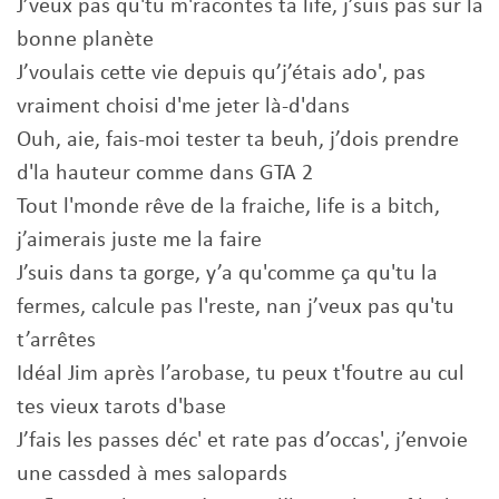
J’veux pas qu'tu m'racontes ta life, j’suis pas sur la
bonne planète
J’voulais cette vie depuis qu’j’étais ado', pas
vraiment choisi d'me jeter là-d'dans
Ouh, aie, fais-moi tester ta beuh, j’dois prendre
d'la hauteur comme dans GTA 2
Tout l'monde rêve de la fraiche, life is a bitch,
j’aimerais juste me la faire
J’suis dans ta gorge, y’a qu'comme ça qu'tu la
fermes, calcule pas l'reste, nan j’veux pas qu'tu
t’arrêtes
Idéal Jim après l’arobase, tu peux t'foutre au cul
tes vieux tarots d'base
J’fais les passes déc' et rate pas d’occas', j’envoie
une cassded à mes salopards