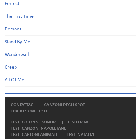
Perfect
The First Time
Demons
Stand By Me
Wonderwall
Creep
All Of Me
CONTATTACI
CANZONI DEGLI SPOT
TRADUZIONE TESTI
TESTI COLONNE SONORE
TESTI DANCE
TESTI CANZONI NAPOLETANE
TESTI CARTONI ANIMATI
TESTI NATALIZI