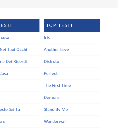
TESTI
TOP TESTI
a cosa
Iris
Nei Tuoi Occhi
Another Love
one Dei Ricordi
Disfruto
Casa
Perfect
a
The First Time
Demons
esto Sei Tu
Stand By Me
ore
Wonderwall