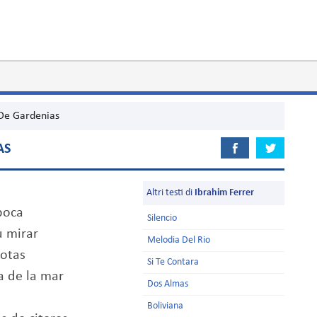
De Gardenias
AS
Altri testi di
Ibrahim Ferrer
boca
Silencio
u mirar
Melodia Del Rio
notas
Si Te Contara
a de la mar
Dos Almas
Boliviana