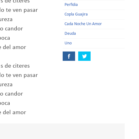
s de citeres
Perfidia
o te ven pasar
Copla Guajira
pureza
Cada Noche Un Amor
co candor
Deuda
boca
Uno
e del amor
s de citeres
o te ven pasar
pureza
co candor
boca
e del amor