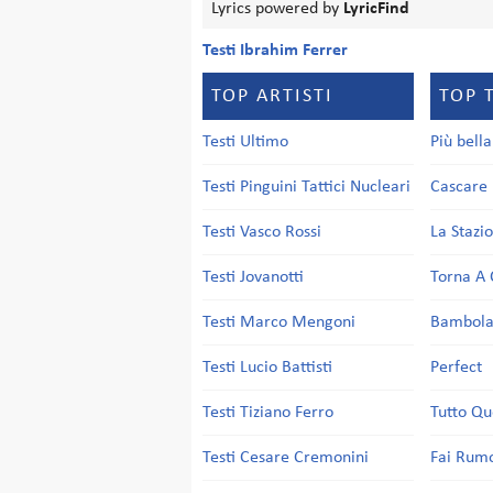
Lyrics powered by
LyricFind
Testi Ibrahim Ferrer
TOP ARTISTI
TOP 
Testi Ultimo
Più bell
Testi Pinguini Tattici Nucleari
Cascare 
Testi Vasco Rossi
La Stazi
Testi Jovanotti
Torna A 
Testi Marco Mengoni
Bambol
Testi Lucio Battisti
Perfect
Testi Tiziano Ferro
Tutto Qu
Testi Cesare Cremonini
Fai Rum