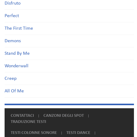
Disfruto
Perfect
The First Time
Demons
Stand By Me
Wonderwall
Creep
All Of Me
CONTATTACI
CANZONI DEGLI SPOT
TRADUZIONE TESTI
TESTI COLONNE SONORE
TESTI DANCE