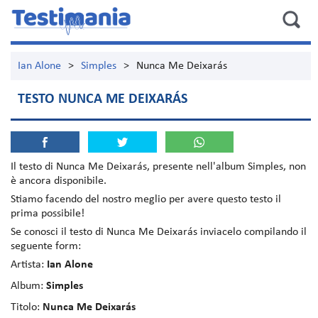
Ian Alone
>
Simples
>
Nunca Me Deixarás
TESTO NUNCA ME DEIXARÁS
Il testo di
Nunca Me Deixarás
, presente nell'album
Simples
, non
è ancora disponibile.
Stiamo facendo del nostro meglio per avere questo testo il
prima possibile!
Se conosci il testo di Nunca Me Deixarás inviacelo compilando il
seguente form:
Artista:
Ian Alone
Album:
Simples
Titolo:
Nunca Me Deixarás