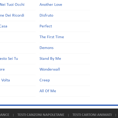
Nei Tuoi Occhi
Another Love
one Dei Ricordi
Disfruto
Casa
Perfect
a
The First Time
Demons
esto Sei Tu
Stand By Me
ore
Wonderwall
 Volta
Creep
All Of Me
DANCE
TESTI CANZONI NAPOLETANE
TESTI CARTONI ANIMATI