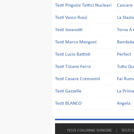
Testi Pinguini Tattici Nucleari
Cascare 
Testi Vasco Rossi
La Stazi
Testi Jovanotti
Torna A 
Testi Marco Mengoni
Bambol
Testi Lucio Battisti
Perfect
Testi Tiziano Ferro
Tutto Qu
Testi Cesare Cremonini
Fai Rum
Testi Gazzelle
La Prima
Testi BLANCO
Angela
TESTI COLONNE SONORE
TESTI 