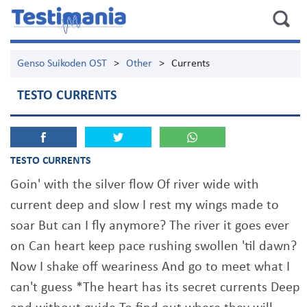
Genso Suikoden OST
>
Other
>
Currents
TESTO CURRENTS
TESTO CURRENTS
Goin' with the silver flow Of river wide with
current deep and slow I rest my wings made to
soar But can I fly anymore? The river it goes ever
on Can heart keep pace rushing swollen 'til dawn?
Now I shake off weariness And go to meet what I
can't guess *The heart has its secret currents Deep