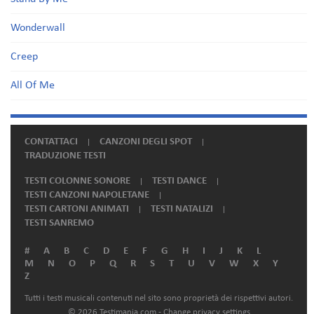
Wonderwall
Creep
All Of Me
CONTATTACI
CANZONI DEGLI SPOT
TRADUZIONE TESTI
TESTI COLONNE SONORE
TESTI DANCE
TESTI CANZONI NAPOLETANE
TESTI CARTONI ANIMATI
TESTI NATALIZI
TESTI SANREMO
#
A
B
C
D
E
F
G
H
I
J
K
L
M
N
O
P
Q
R
S
T
U
V
W
X
Y
Z
Tutti i testi musicali contenuti nel sito sono proprietà dei rispettivi autori.
© 2026 Testimania.com -
Change privacy settings