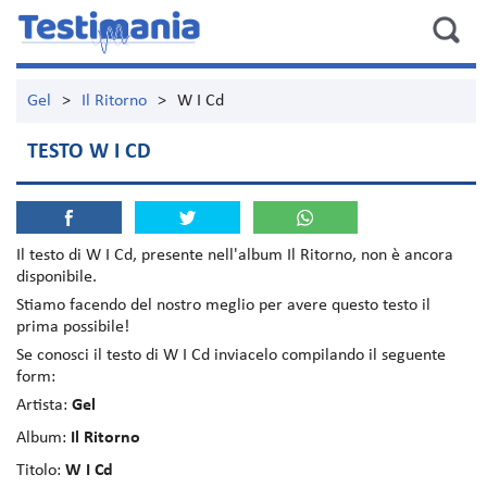
Gel
>
Il Ritorno
>
W I Cd
TESTO W I CD
Il testo di
W I Cd
, presente nell'album
Il Ritorno
, non è ancora
disponibile.
Stiamo facendo del nostro meglio per avere questo testo il
prima possibile!
Se conosci il testo di W I Cd inviacelo compilando il seguente
form:
Artista:
Gel
Album:
Il Ritorno
Titolo:
W I Cd