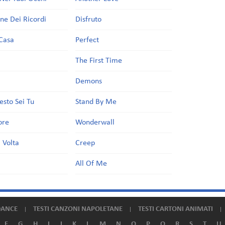
one Dei Ricordi
Disfruto
Casa
Perfect
a
The First Time
Demons
esto Sei Tu
Stand By Me
ore
Wonderwall
 Volta
Creep
All Of Me
DANCE
TESTI CANZONI NAPOLETANE
TESTI CARTONI ANIMATI
F
G
H
I
J
K
L
M
N
O
P
Q
R
S
T
U