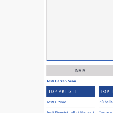
Testi Garren Sean
TOP ARTISTI
TOP 
Testi Ultimo
Più bell
Testi Pinguini Tattici Nucleari
Cascare 