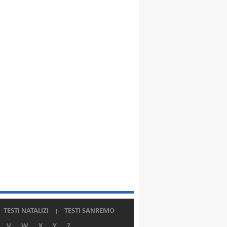
TESTI NATALIZI
TESTI SANREMO
V
W
X
Y
Z