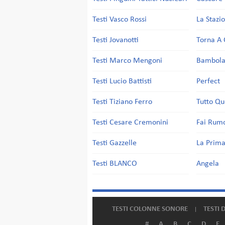
Testi Vasco Rossi
La Stazi
Testi Jovanotti
Torna A 
Testi Marco Mengoni
Bambol
Testi Lucio Battisti
Perfect
Testi Tiziano Ferro
Tutto Qu
Testi Cesare Cremonini
Fai Rum
Testi Gazzelle
La Prima
Testi BLANCO
Angela
TESTI COLONNE SONORE
TESTI 
#
A
B
C
D
E