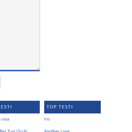
TESTI
TOP TESTI
a cosa
Iris
Nei Tuoi Occhi
Another Love