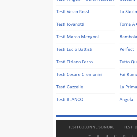
Testi Vasco Rossi
La Stazi
Testi Jovanotti
Torna A 
Testi Marco Mengoni
Bambol
Testi Lucio Battisti
Perfect
Testi Tiziano Ferro
Tutto Qu
Testi Cesare Cremonini
Fai Rum
Testi Gazzelle
La Prima
Testi BLANCO
Angela
TESTI COLONNE SONORE
TESTI 
#
A
B
C
D
E