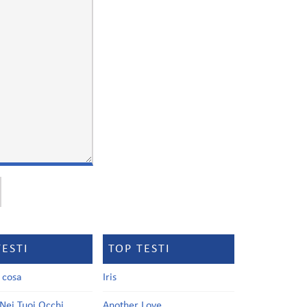
TESTI
TOP TESTI
a cosa
Iris
Nei Tuoi Occhi
Another Love