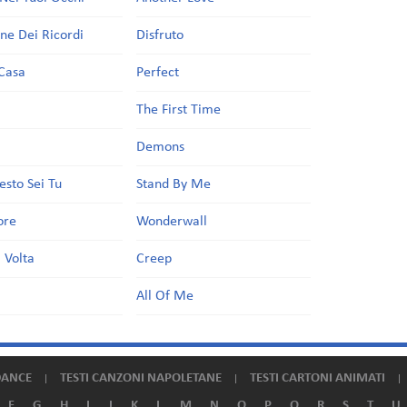
one Dei Ricordi
Disfruto
Casa
Perfect
a
The First Time
Demons
esto Sei Tu
Stand By Me
ore
Wonderwall
 Volta
Creep
All Of Me
DANCE
TESTI CANZONI NAPOLETANE
TESTI CARTONI ANIMATI
F
G
H
I
J
K
L
M
N
O
P
Q
R
S
T
U