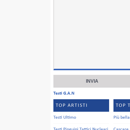
Testi G.A.N
TOP ARTISTI
TOP 
Testi Ultimo
Più bell
Testi Pinguini Tattici Nucleari
Cascare 