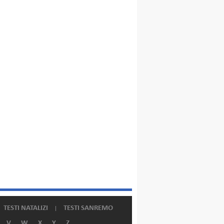
TESTI NATALIZI
TESTI SANREMO
V
W
X
Y
Z