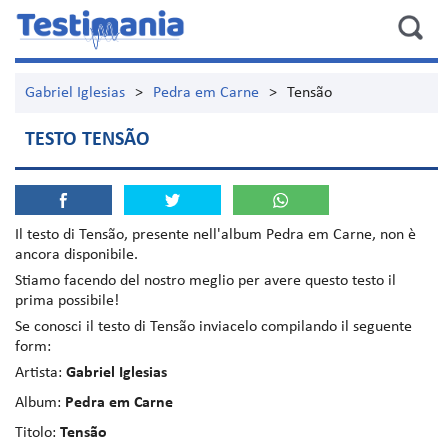
Gabriel Iglesias
>
Pedra em Carne
>
Tensão
TESTO TENSÃO
Il testo di
Tensão
, presente nell'album
Pedra em Carne
, non è
ancora disponibile.
Stiamo facendo del nostro meglio per avere questo testo il
prima possibile!
Se conosci il testo di Tensão inviacelo compilando il seguente
form:
Artista:
Gabriel Iglesias
Album:
Pedra em Carne
Titolo:
Tensão