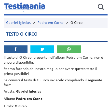
Gabriel Iglesias
>
Pedra em Carne
>
O Circo
TESTO O CIRCO
Il testo di
O Circo
, presente nell'album
Pedra em Carne
, non è
ancora disponibile.
Stiamo facendo del nostro meglio per avere questo testo il
prima possibile!
Se conosci il testo di O Circo inviacelo compilando il seguente
form:
Artista:
Gabriel Iglesias
Album:
Pedra em Carne
Titolo:
O Circo