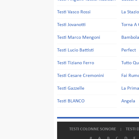
Testi Vasco Rossi
La Stazi
Testi Jovanotti
Torna A 
Testi Marco Mengoni
Bambol
Testi Lucio Battisti
Perfect
Testi Tiziano Ferro
Tutto Qu
Testi Cesare Cremonini
Fai Rum
Testi Gazzelle
La Prima
Testi BLANCO
Angela
TESTI COLONNE SONORE
TESTI 
#
A
B
C
D
E