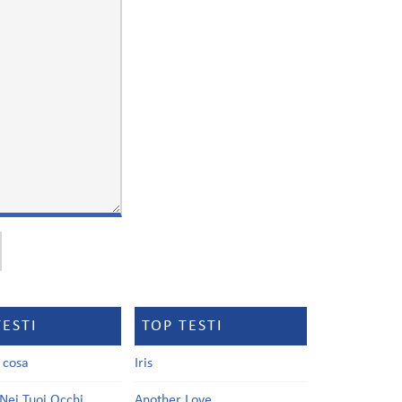
TESTI
TOP TESTI
a cosa
Iris
Nei Tuoi Occhi
Another Love