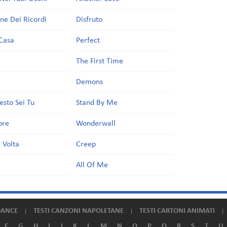
one Dei Ricordi
Disfruto
Casa
Perfect
a
The First Time
Demons
esto Sei Tu
Stand By Me
ore
Wonderwall
 Volta
Creep
All Of Me
DANCE
TESTI CANZONI NAPOLETANE
TESTI CARTONI ANIMATI
F
G
H
I
J
K
L
M
N
O
P
Q
R
S
T
U