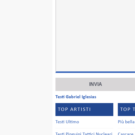
Testi Gabriel Iglesias
TOP ARTISTI
TOP 
Testi Ultimo
Più bell
Testi Pinguini Tattici Nucleari
Cascare 