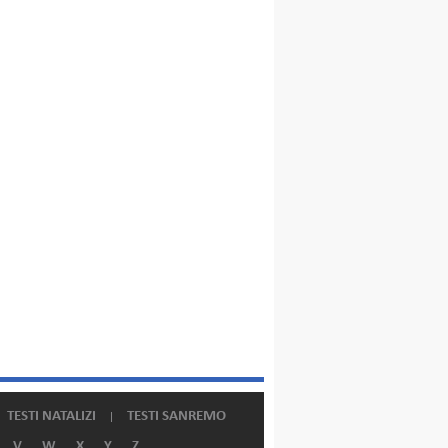
TESTI NATALIZI
TESTI SANREMO
V
W
X
Y
Z