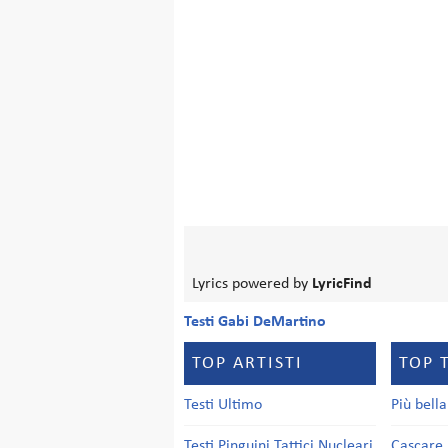
Lyrics powered by
LyricFind
Testi Gabi DeMartino
TOP ARTISTI
TOP 
Testi Ultimo
Più bell
Testi Pinguini Tattici Nucleari
Cascare 