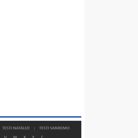
TESTI NATALIZI
TESTI SANREMO
V
W
X
Y
Z