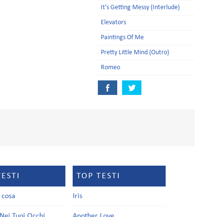
It's Getting Messy (Interlude)
Elevators
Paintings Of Me
Pretty Little Mind (Outro)
Romeo
TESTI
TOP TESTI
a cosa
Iris
Nei Tuoi Occhi
Another Love