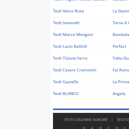
Testi Vasco Rossi
La Stazi
Testi Jovanotti
Torna A 
Testi Marco Mengoni
Bambol
Testi Lucio Battisti
Perfect
Testi Tiziano Ferro
Tutto Qu
Testi Cesare Cremonini
Fai Rum
Testi Gazzelle
La Prima
Testi BLANCO
Angela
TESTI COLONNE SONORE
TESTI 
#
A
B
C
D
E