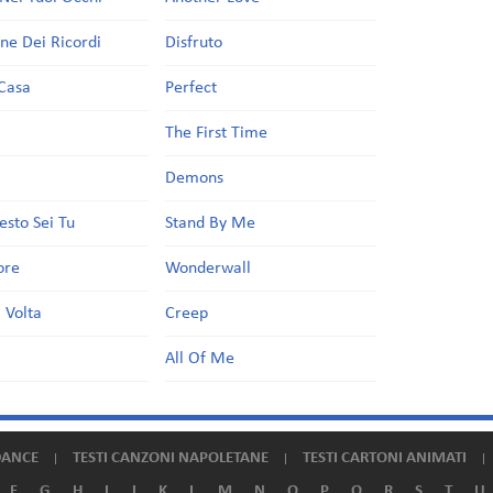
one Dei Ricordi
Disfruto
Casa
Perfect
a
The First Time
Demons
esto Sei Tu
Stand By Me
ore
Wonderwall
 Volta
Creep
All Of Me
DANCE
TESTI CANZONI NAPOLETANE
TESTI CARTONI ANIMATI
F
G
H
I
J
K
L
M
N
O
P
Q
R
S
T
U