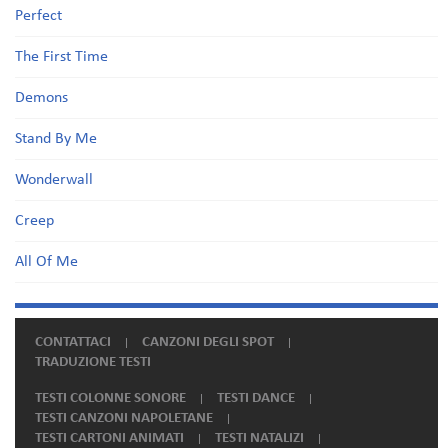
Perfect
The First Time
Demons
Stand By Me
Wonderwall
Creep
All Of Me
CONTATTACI
CANZONI DEGLI SPOT
TRADUZIONE TESTI
TESTI COLONNE SONORE
TESTI DANCE
TESTI CANZONI NAPOLETANE
TESTI CARTONI ANIMATI
TESTI NATALIZI