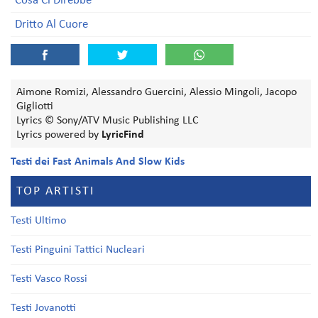
Cosa Ci Direbbe
Dritto Al Cuore
Aimone Romizi, Alessandro Guercini, Alessio Mingoli, Jacopo
Gigliotti
Lyrics © Sony/ATV Music Publishing LLC
Lyrics powered by
LyricFind
Testi dei Fast Animals And Slow Kids
TOP ARTISTI
Testi Ultimo
Testi Pinguini Tattici Nucleari
Testi Vasco Rossi
Testi Jovanotti