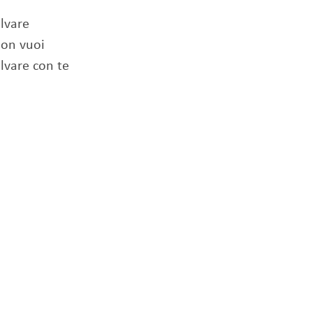
lvare
non vuoi
lvare con te