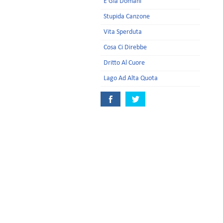
È Già Domani
Stupida Canzone
Vita Sperduta
Cosa Ci Direbbe
Dritto Al Cuore
Lago Ad Alta Quota