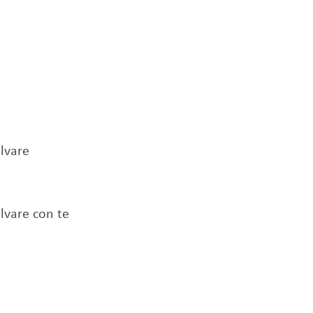
lvare
lvare con te