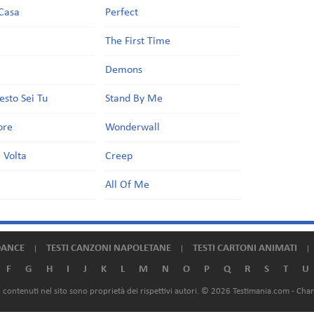
Casa
Perfect
a
The First Time
Demons
esto Sei Tu
Stand By Me
ore
Wonderwall
 Volta
Creep
All Of Me
DANCE
TESTI CANZONI NAPOLETANE
TESTI CARTONI ANIMATI
F
G
H
I
J
K
L
M
N
O
P
Q
R
S
T
U
ali contenuti nel sito sono proprietà dei rispettivi autori. © 2026 Testimania.com -
Chan