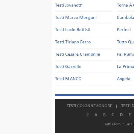
Testi Jovanotti
Torna A 
Testi Marco Mengoni
Bambol
Testi Lucio Battisti
Perfect
Testi Tiziano Ferro
Tutto Qu
Testi Cesare Cremonini
Fai Rum
Testi Gazzelle
La Prima
Testi BLANCO
Angela
TESTI COLONNE SONORE
TESTI 
#
A
B
C
D
E
Tutti i testi music