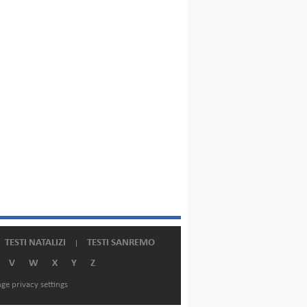
TESTI NATALIZI
TESTI SANREMO
V
W
X
Y
Z
ge privacy settings