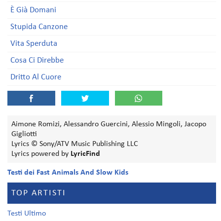
È Già Domani
Stupida Canzone
Vita Sperduta
Cosa Ci Direbbe
Dritto Al Cuore
Aimone Romizi, Alessandro Guercini, Alessio Mingoli, Jacopo
Gigliotti
Lyrics © Sony/ATV Music Publishing LLC
Lyrics powered by
LyricFind
Testi dei Fast Animals And Slow Kids
TOP ARTISTI
Testi Ultimo