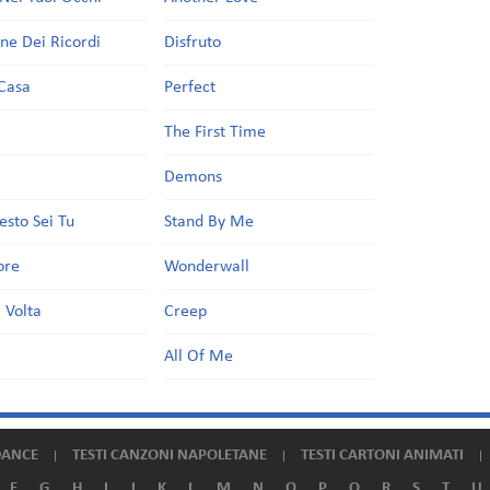
one Dei Ricordi
Disfruto
Casa
Perfect
a
The First Time
Demons
esto Sei Tu
Stand By Me
ore
Wonderwall
 Volta
Creep
All Of Me
DANCE
TESTI CANZONI NAPOLETANE
TESTI CARTONI ANIMATI
F
G
H
I
J
K
L
M
N
O
P
Q
R
S
T
U