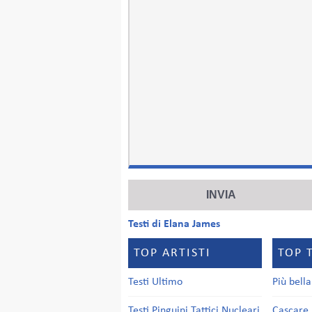
Testi di Elana James
TOP ARTISTI
TOP 
Testi Ultimo
Più bell
Testi Pinguini Tattici Nucleari
Cascare 