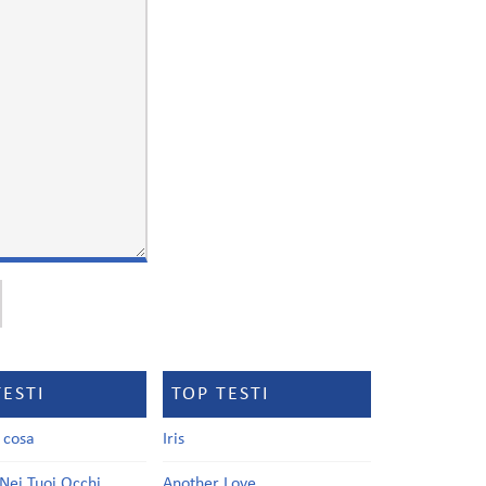
TESTI
TOP TESTI
a cosa
Iris
Nei Tuoi Occhi
Another Love