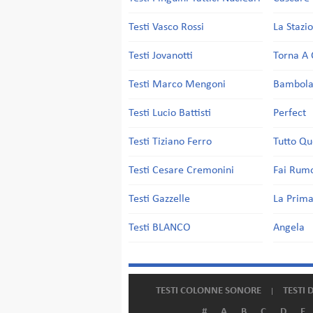
Testi Vasco Rossi
La Stazi
Testi Jovanotti
Torna A 
Testi Marco Mengoni
Bambol
Testi Lucio Battisti
Perfect
Testi Tiziano Ferro
Tutto Qu
Testi Cesare Cremonini
Fai Rum
Testi Gazzelle
La Prima
Testi BLANCO
Angela
TESTI COLONNE SONORE
TESTI 
#
A
B
C
D
E