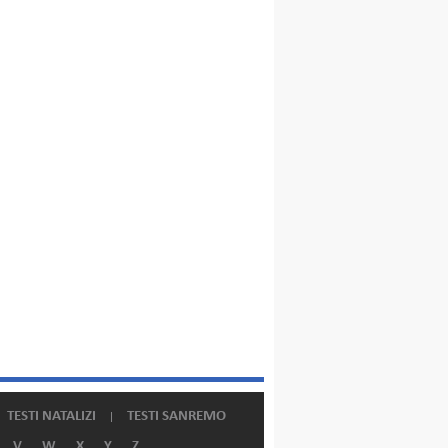
TESTI NATALIZI
TESTI SANREMO
V
W
X
Y
Z