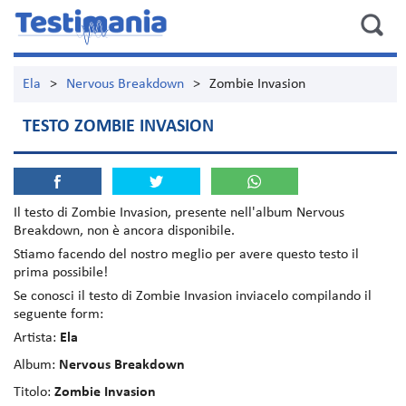
Ela
>
Nervous Breakdown
>
Zombie Invasion
TESTO ZOMBIE INVASION
Il testo di
Zombie Invasion
, presente nell'album
Nervous
Breakdown
, non è ancora disponibile.
Stiamo facendo del nostro meglio per avere questo testo il
prima possibile!
Se conosci il testo di Zombie Invasion inviacelo compilando il
seguente form:
Artista:
Ela
Album:
Nervous Breakdown
Titolo:
Zombie Invasion