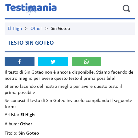
El High
>
Other
>
Sin Goteo
TESTO SIN GOTEO
Il testo di
Sin Goteo
non è ancora disponibile. Stiamo facendo del
nostro meglio per avere questo testo il prima possibile!
Stiamo facendo del nostro meglio per avere questo testo il
prima possibile!
Se conosci il testo di Sin Goteo inviacelo compilando il seguente
form:
Artista:
El High
Album:
Other
Titolo:
Sin Goteo