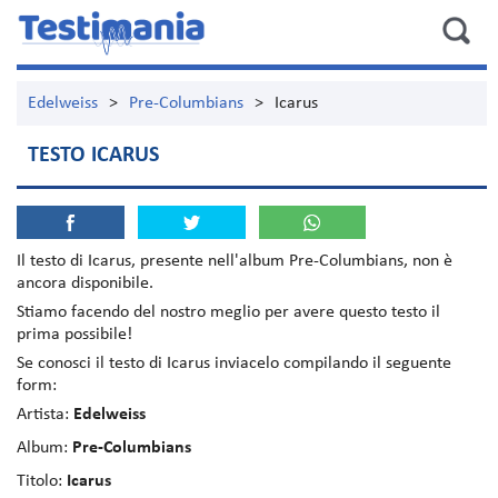
Edelweiss
>
Pre-Columbians
>
Icarus
TESTO ICARUS
Il testo di
Icarus
, presente nell'album
Pre-Columbians
, non è
ancora disponibile.
Stiamo facendo del nostro meglio per avere questo testo il
prima possibile!
Se conosci il testo di Icarus inviacelo compilando il seguente
form:
Artista:
Edelweiss
Album:
Pre-Columbians
Titolo:
Icarus