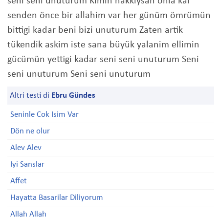
seni seni unuturum Kimin hakkiysan onla kal
senden önce bir allahim var her günüm ömrümün
bittigi kadar beni bizi unuturum Zaten artik
tükendik askim iste sana büyük yalanim ellimin
gücümün yettigi kadar seni seni unuturum Seni
seni unuturum Seni seni unuturum
Altri testi di
Ebru Gündes
Seninle Cok Isim Var
Dön ne olur
Alev Alev
Iyi Sanslar
Affet
Hayatta Basarilar Diliyorum
Allah Allah