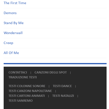
The First Time
Demons
Stand By Me
Wonderwall
Creep
All Of Me
CONTATTACI
CANZONI DEGLI SPOT
TRADUZIONE TESTI
TESTI COLONNE SONORE
TESTI DANCE
TESTI CANZONI NAPOLETANE
TESTI CARTONI ANIMATI
TESTI NATALIZI
TESTI SANREMO