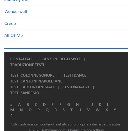
Wonderwall
Creep
All Of Me
CONTATTACI
CANZONI DEGLI SPOT
TRADUZIONE TESTI
TESTI COLONNE SONORE
TESTI DANCE
TESTI CANZONI NAPOLETANE
TESTI CARTONI ANIMATI
TESTI NATALIZI
TESTI SANREMO
#
A
B
C
D
E
F
G
H
I
J
K
L
M
N
O
P
Q
R
S
T
U
V
W
X
Y
Z
Tutti i testi musicali contenuti nel sito sono proprietà dei rispettivi autori.
© 2026 Testimania.com -
Change privacy settings