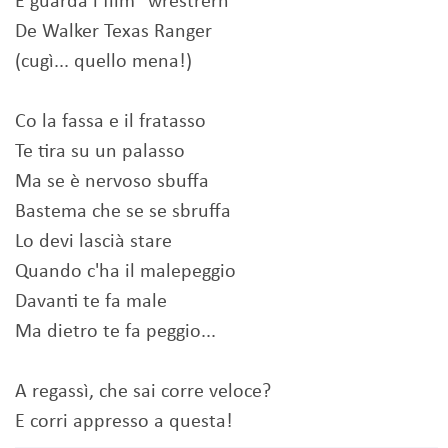
E guarda i film "wrestrern"
De Walker Texas Ranger
(cugì... quello mena!)
Co la fassa e il fratasso
Te tira su un palasso
Ma se è nervoso sbuffa
Bastema che se se sbruffa
Lo devi lascià stare
Quando c'ha il malepeggio
Davanti te fa male
Ma dietro te fa peggio...
A regassì, che sai corre veloce?
E corri appresso a questa!