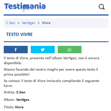
C.Sen
>
Vertiges
>
Vivre
TESTO VIVRE
Il testo di
Vivre
, presente nell'album
Vertiges
, non è ancora
disponibile.
Stiamo facendo del nostro meglio per avere questo testo il
prima possibile!
Se conosci il testo di Vivre inviacelo compilando il seguente
form:
Artista:
C.Sen
Album:
Vertiges
Titolo:
Vivre