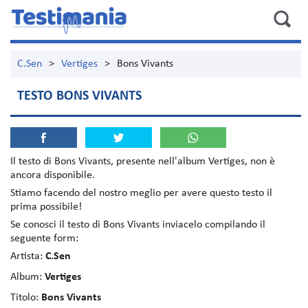
C.Sen
>
Vertiges
>
Bons Vivants
TESTO BONS VIVANTS
Il testo di
Bons Vivants
, presente nell'album
Vertiges
, non è
ancora disponibile.
Stiamo facendo del nostro meglio per avere questo testo il
prima possibile!
Se conosci il testo di Bons Vivants inviacelo compilando il
seguente form:
Artista:
C.Sen
Album:
Vertiges
Titolo:
Bons Vivants