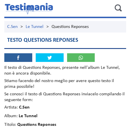
C.Sen
>
Le Tunnel
>
Questions Reponses
TESTO QUESTIONS REPONSES
Il testo di
Questions Reponses
, presente nell'album
Le Tunnel
,
non è ancora disponibile.
Stiamo facendo del nostro meglio per avere questo testo il
prima possibile!
Se conosci il testo di Questions Reponses inviacelo compilando il
seguente form:
Artista:
C.Sen
Album:
Le Tunnel
Titolo:
Questions Reponses