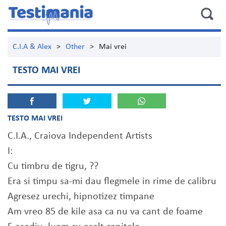
C.I.A & Alex
>
Other
>
Mai vrei
TESTO MAI VREI
TESTO MAI VREI
C.I.A., Craiova Independent Artists
I:
Cu timbru de tigru, ??
Era si timpu sa-mi dau flegmele in rime de calibru
Agresez urechi, hipnotizez timpane
Am vreo 85 de kile asa ca nu va cant de foame