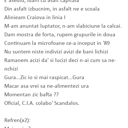
E asediu, luam cu asalt capitala
Din asfalt izbucnim, in asfalt ne e scoala
Alinieam Craiova in linia I
M-am anuntat luptator, n-am slabiciune la calcai.
Dam mostra de forta, rupem grupurile in doua
Continuam la microfoane ce-a inceput in '89
Nu suntem niste indivizi avizi de bani lichizi
Ramanem acizi da' si lucizi deci n-ai cum sa ne-
nchizi
Gura...Zic io si mai raspicat...Gura
Macar asa vrei sa ne-alimentezi ura
Momentan zic bafta ??
Oficial, C.I.A. colabo' Scandalos.
Refren(x2):