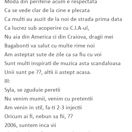
Moda din periferie acum e respectata
Ca se vede clar de la cine e plecata
Ca multi au auzit de la noi de strada prima data
Ca lucrez sub acoperire cu C.I.A-ul,
Nu aia din America ci din Craiova, dragii mei
Bagabonti va salut cu multe rime noi
Am asteptat sute de zile ca sa fiu cu voi
Sunt multi inspirati de muzica asta scandaloasa
Unii sunt pe ??, altii ii astept acasa.
III:
Syla, se zguduie peretii
Nu venim mumii, venim cu pretentii
Am venin in stil, fa-ti 2-3 injectii
Oricum ai fi, nebun sa fii, ??
2006, suntem inca vii