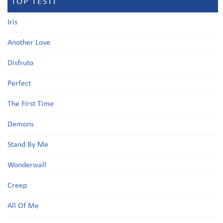
TOP TESTI
Iris
Another Love
Disfruto
Perfect
The First Time
Demons
Stand By Me
Wonderwall
Creep
All Of Me