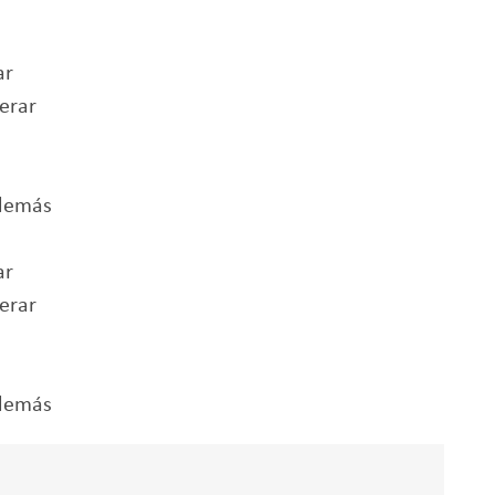
ar
erar
 demás
ar
erar
 demás