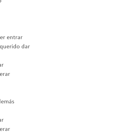
o
er entrar
 querido dar
ar
erar
 demás
ar
erar