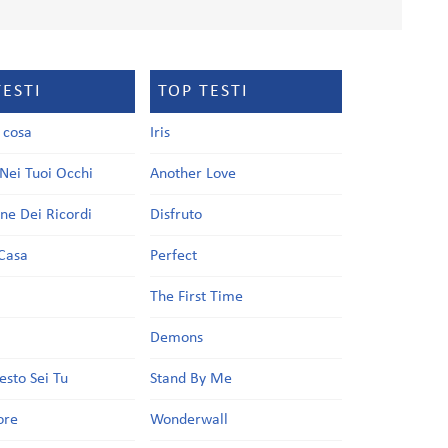
TESTI
TOP TESTI
a cosa
Iris
Nei Tuoi Occhi
Another Love
one Dei Ricordi
Disfruto
Casa
Perfect
a
The First Time
Demons
esto Sei Tu
Stand By Me
ore
Wonderwall