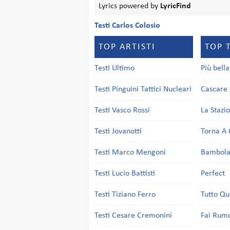
Lyrics powered by
LyricFind
Testi Carlos Colosio
TOP ARTISTI
TOP 
Testi Ultimo
Più bell
Testi Pinguini Tattici Nucleari
Cascare 
Testi Vasco Rossi
La Stazi
Testi Jovanotti
Torna A 
Testi Marco Mengoni
Bambol
Testi Lucio Battisti
Perfect
Testi Tiziano Ferro
Tutto Qu
Testi Cesare Cremonini
Fai Rum