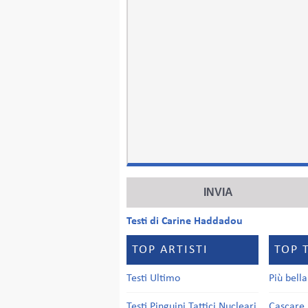
Testi di Carine Haddadou
TOP ARTISTI
TOP 
Testi Ultimo
Più bell
Testi Pinguini Tattici Nucleari
Cascare 