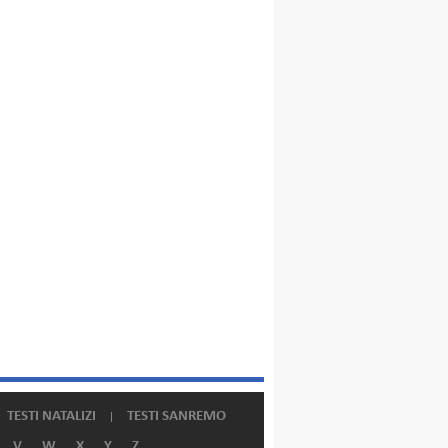
TESTI NATALIZI
TESTI SANREMO
V
W
X
Y
Z