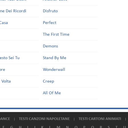
one Dei Ricordi
Disfruto
Casa
Perfect
a
The First Time
Demons
esto Sei Tu
Stand By Me
ore
Wonderwall
 Volta
Creep
All Of Me
DANCE
TESTI CANZONI NAPOLETANE
TESTI CARTONI ANIMATI
F
G
H
I
J
K
L
M
N
O
P
Q
R
S
T
U