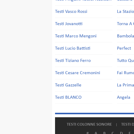
Testi Vasco Rossi
La Stazi
Testi Jovanotti
Torna A 
Testi Marco Mengoni
Bambol
Testi Lucio Battisti
Perfect
Testi Tiziano Ferro
Tutto Qu
Testi Cesare Cremonini
Fai Rum
Testi Gazzelle
La Prima
Testi BLANCO
Angela
TESTI COLONNE SONORE
TESTI 
#
A
B
C
D
E