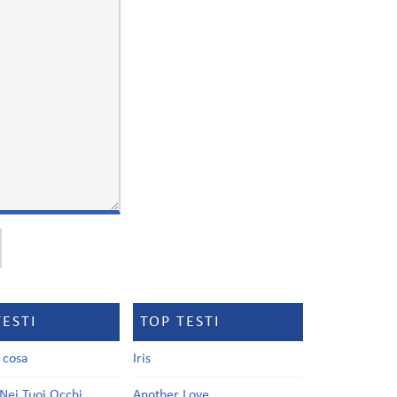
TESTI
TOP TESTI
a cosa
Iris
Nei Tuoi Occhi
Another Love