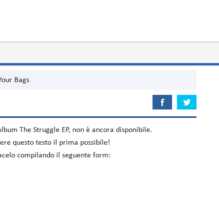
Your Bags
'album
The Struggle EP
, non è ancora disponibile.
re questo testo il prima possibile!
viacelo compilando il seguente form: