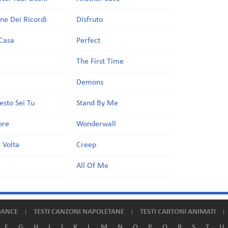
one Dei Ricordi
Disfruto
Casa
Perfect
a
The First Time
Demons
esto Sei Tu
Stand By Me
ore
Wonderwall
 Volta
Creep
All Of Me
DANCE
TESTI CANZONI NAPOLETANE
TESTI CARTONI ANIMATI
F
G
H
I
J
K
L
M
N
O
P
Q
R
S
T
U