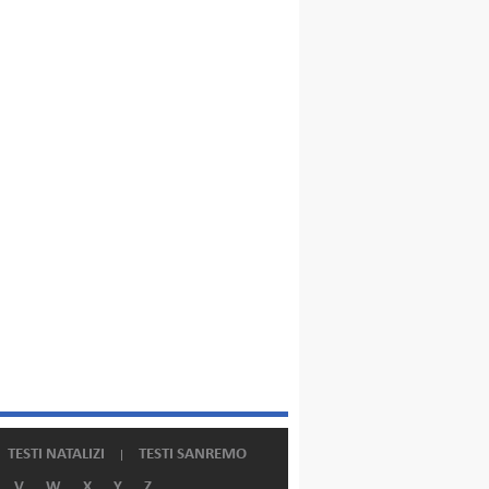
TESTI NATALIZI
TESTI SANREMO
V
W
X
Y
Z