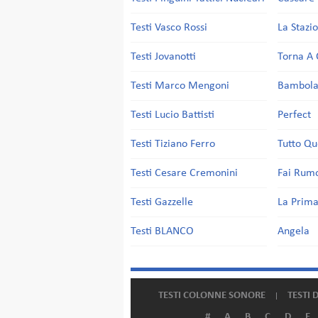
Testi Vasco Rossi
La Stazi
Testi Jovanotti
Torna A 
Testi Marco Mengoni
Bambol
Testi Lucio Battisti
Perfect
Testi Tiziano Ferro
Tutto Qu
Testi Cesare Cremonini
Fai Rum
Testi Gazzelle
La Prima
Testi BLANCO
Angela
TESTI COLONNE SONORE
TESTI 
#
A
B
C
D
E