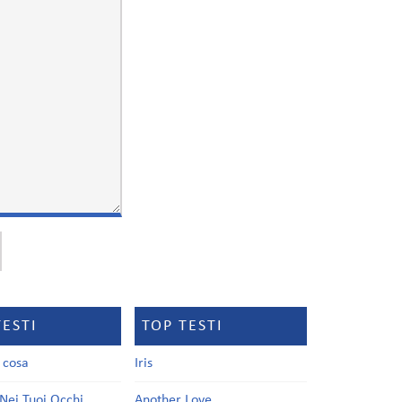
TESTI
TOP TESTI
a cosa
Iris
Nei Tuoi Occhi
Another Love