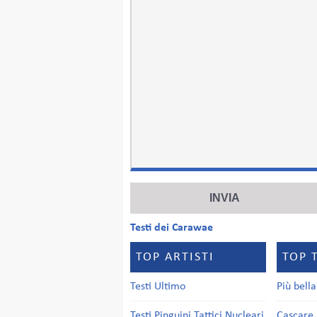
Testi dei Carawae
TOP ARTISTI
TOP 
Testi Ultimo
Più bell
Testi Pinguini Tattici Nucleari
Cascare 