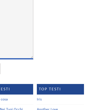
TESTI
TOP TESTI
a cosa
Iris
Nei Tuoi Occhi
Another Love