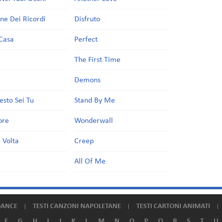
one Dei Ricordi
Disfruto
Casa
Perfect
a
The First Time
Demons
esto Sei Tu
Stand By Me
ore
Wonderwall
 Volta
Creep
All Of Me
DANCE
TESTI CANZONI NAPOLETANE
TESTI CARTONI ANIMATI
F
G
H
I
J
K
L
M
N
O
P
Q
R
S
T
U