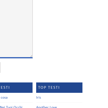
TESTI
TOP TESTI
a cosa
Iris
Nei Tuoi Occhi
Another Love