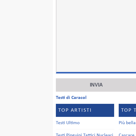
Testi di Caracol
TOP ARTISTI
TOP 
Testi Ultimo
Più bell
Testi Pinguini Tattici Nucleari
Cascare 