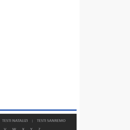
TESTI NATALIZI
TESTI SANREMO
V
W
X
Y
Z