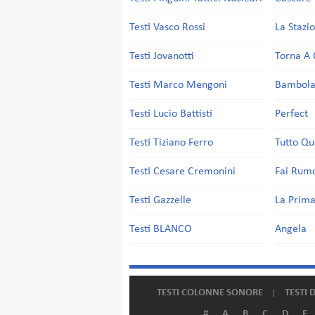
Testi Vasco Rossi
La Stazi
Testi Jovanotti
Torna A 
Testi Marco Mengoni
Bambol
Testi Lucio Battisti
Perfect
Testi Tiziano Ferro
Tutto Qu
Testi Cesare Cremonini
Fai Rum
Testi Gazzelle
La Prima
Testi BLANCO
Angela
TESTI COLONNE SONORE
TESTI 
#
A
B
C
D
E