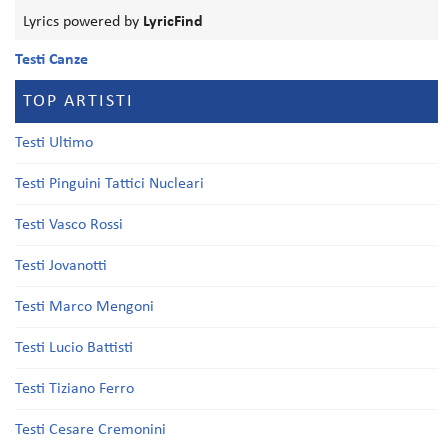
Lyrics powered by
LyricFind
Testi Canze
TOP ARTISTI
Testi Ultimo
Testi Pinguini Tattici Nucleari
Testi Vasco Rossi
Testi Jovanotti
Testi Marco Mengoni
Testi Lucio Battisti
Testi Tiziano Ferro
Testi Cesare Cremonini