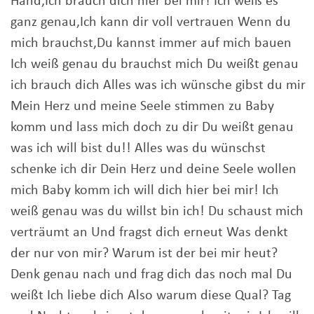
Hand,Ich brauch dich hier bei mir! Ich weiß es
ganz genau,Ich kann dir voll vertrauen Wenn du
mich brauchst,Du kannst immer auf mich bauen
Ich weiß genau du brauchst mich Du weißt genau
ich brauch dich Alles was ich wünsche gibst du mir
Mein Herz und meine Seele stimmen zu Baby
komm und lass mich doch zu dir Du weißt genau
was ich will bist du!! Alles was du wünschst
schenke ich dir Dein Herz und deine Seele wollen
mich Baby komm ich will dich hier bei mir! Ich
weiß genau was du willst bin ich! Du schaust mich
verträumt an Und fragst dich erneut Was denkt
der nur von mir? Warum ist der bei mir heut?
Denk genau nach und frag dich das noch mal Du
weißt Ich liebe dich Also warum diese Qual? Tag