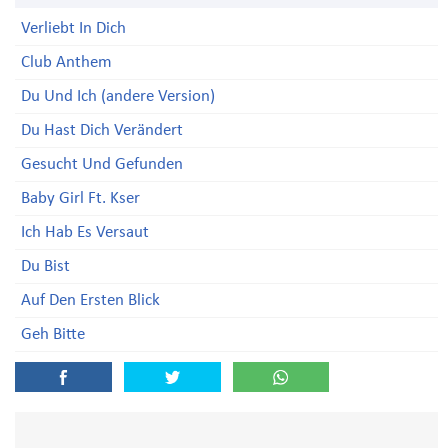
Verliebt In Dich
Club Anthem
Du Und Ich (andere Version)
Du Hast Dich Verändert
Gesucht Und Gefunden
Baby Girl Ft. Kser
Ich Hab Es Versaut
Du Bist
Auf Den Ersten Blick
Geh Bitte