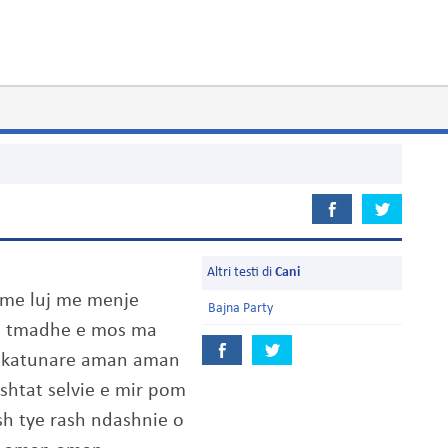
Altri testi di
Cani
me luj me menje
Bajna Party
e tmadhe e mos ma
e katunare aman aman
htat selvie e mir pom
ash tye rash ndashnie o