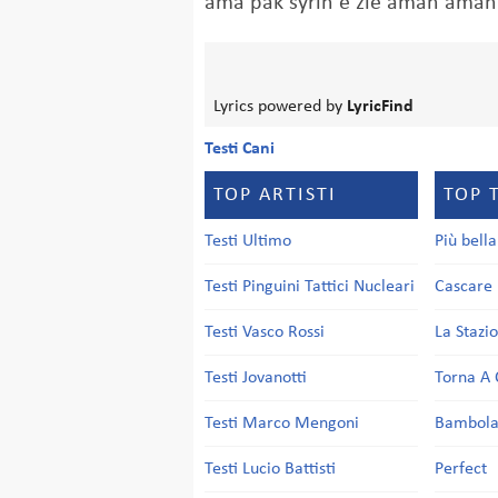
ama pak syrin e zie aman ama
Lyrics powered by
LyricFind
Testi Cani
TOP ARTISTI
TOP 
Testi Ultimo
Più bell
Testi Pinguini Tattici Nucleari
Cascare 
Testi Vasco Rossi
La Stazi
Testi Jovanotti
Torna A 
Testi Marco Mengoni
Bambol
Testi Lucio Battisti
Perfect