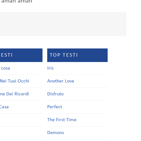
n aman aman
TESTI
TOP TESTI
a cosa
Iris
Nei Tuoi Occhi
Another Love
one Dei Ricordi
Disfruto
Casa
Perfect
a
The First Time
Demons