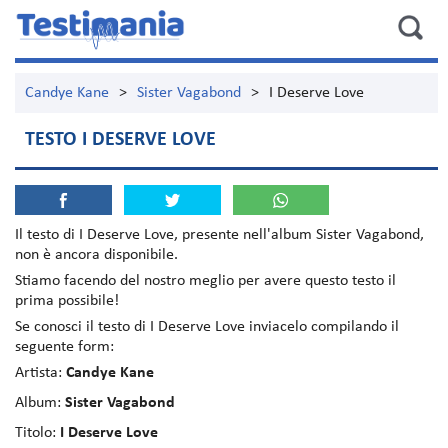
Candye Kane
>
Sister Vagabond
>
I Deserve Love
TESTO I DESERVE LOVE
Il testo di
I Deserve Love
, presente nell'album
Sister Vagabond
,
non è ancora disponibile.
Stiamo facendo del nostro meglio per avere questo testo il
prima possibile!
Se conosci il testo di I Deserve Love inviacelo compilando il
seguente form:
Artista:
Candye Kane
Album:
Sister Vagabond
Titolo:
I Deserve Love