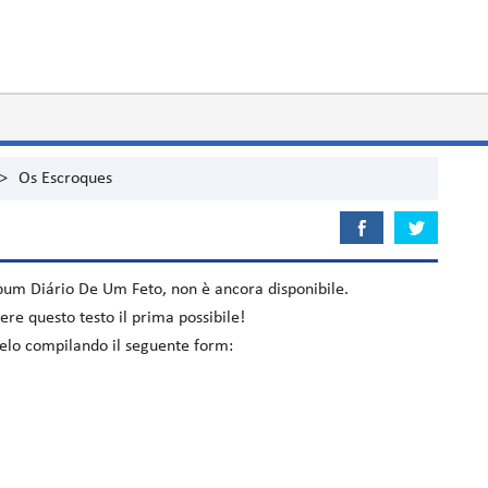
>
Os Escroques
album
Diário De Um Feto
, non è ancora disponibile.
re questo testo il prima possibile!
acelo compilando il seguente form: