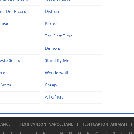
one Dei Ricordi
Disfruto
Casa
Perfect
a
The First Time
Demons
esto Sei Tu
Stand By Me
ore
Wonderwall
 Volta
Creep
All Of Me
DANCE
TESTI CANZONI NAPOLETANE
TESTI CARTONI ANIMATI
F
G
H
I
J
K
L
M
N
O
P
Q
R
S
T
U