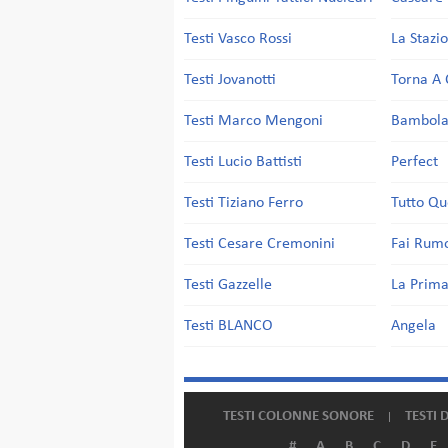
Testi Vasco Rossi
La Stazi
Testi Jovanotti
Torna A 
Testi Marco Mengoni
Bambol
Testi Lucio Battisti
Perfect
Testi Tiziano Ferro
Tutto Qu
Testi Cesare Cremonini
Fai Rum
Testi Gazzelle
La Prima
Testi BLANCO
Angela
TESTI COLONNE SONORE
TESTI 
#
A
B
C
D
E