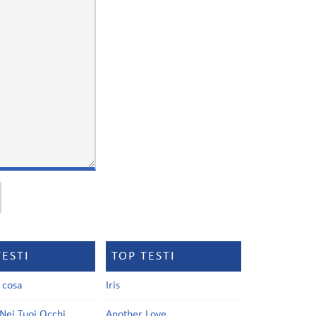
TESTI
TOP TESTI
a cosa
Iris
Nei Tuoi Occhi
Another Love