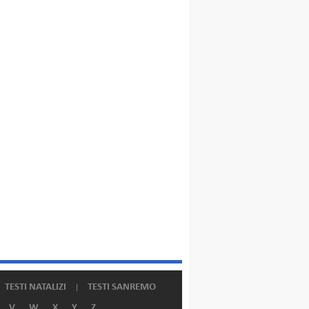
TESTI NATALIZI
TESTI SANREMO
V
W
X
Y
Z