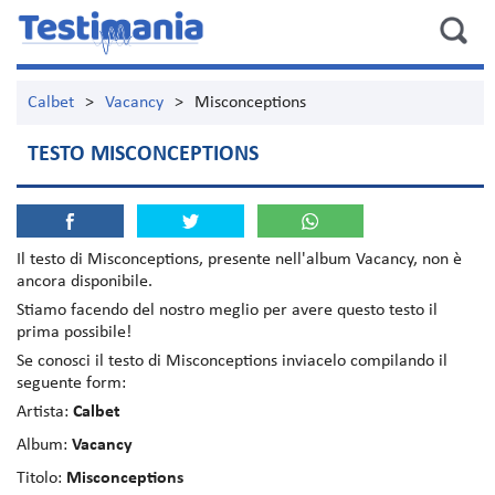
Calbet
>
Vacancy
>
Misconceptions
TESTO MISCONCEPTIONS
Il testo di
Misconceptions
, presente nell'album
Vacancy
, non è
ancora disponibile.
Stiamo facendo del nostro meglio per avere questo testo il
prima possibile!
Se conosci il testo di Misconceptions inviacelo compilando il
seguente form:
Artista:
Calbet
Album:
Vacancy
Titolo:
Misconceptions