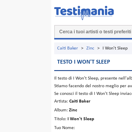
Caiti Baker
>
Zinc
>
I Won't Sleep
TESTO I WON'T SLEEP
Il testo di
I Won't Sleep
, presente nell'a
Stiamo facendo del nostro meglio per ave
Se conosci il testo di I Won't Sleep invi
Artista:
Caiti Baker
Album:
Zinc
Titolo:
I Won't Sleep
Tuo Nome: