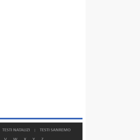
TESTI NATALIZI
TESTI SANREMO
V
W
X
Y
Z