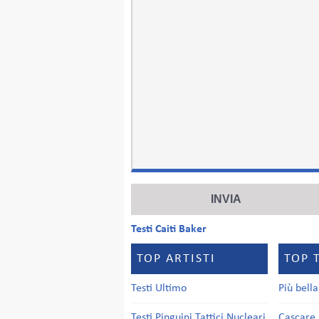
Testi Caiti Baker
TOP ARTISTI
TOP 
Testi Ultimo
Più bell
Testi Pinguini Tattici Nucleari
Cascare 