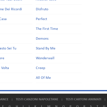
one Dei Ricordi
Disfruto
Casa
Perfect
a
The First Time
Demons
esto Sei Tu
Stand By Me
ore
Wonderwall
 Volta
Creep
All Of Me
DANCE
TESTI CANZONI NAPOLETANE
TESTI CARTONI ANIMATI
F
G
H
I
J
K
L
M
N
O
P
Q
R
S
T
U