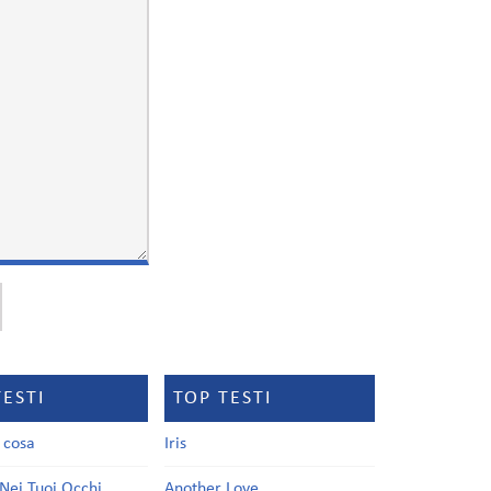
TESTI
TOP TESTI
a cosa
Iris
Nei Tuoi Occhi
Another Love