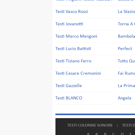
Testi Vasco Rossi
La Stazi
Testi Jovanotti
Torna A 
Testi Marco Mengoni
Bambol
Testi Lucio Battisti
Perfect
Testi Tiziano Ferro
Tutto Qu
Testi Cesare Cremonini
Fai Rum
Testi Gazzelle
La Prima
Testi BLANCO
Angela
TESTI COLONNE SONORE
TESTI 
#
A
B
C
D
E