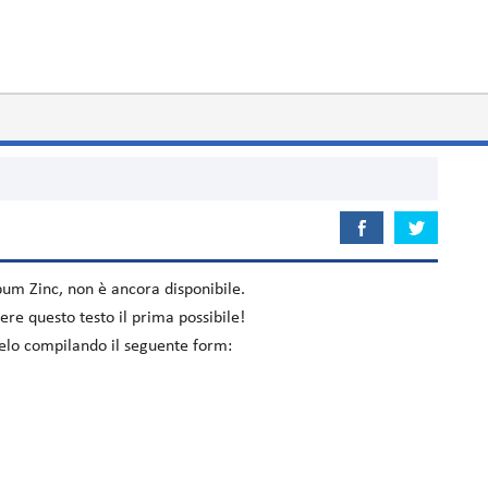
lbum
Zinc
, non è ancora disponibile.
re questo testo il prima possibile!
acelo compilando il seguente form: