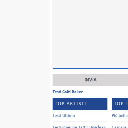
Testi Caiti Baker
TOP ARTISTI
TOP 
Testi Ultimo
Più bell
Testi Pinguini Tattici Nucleari
Cascare 