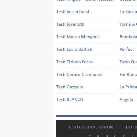
Testi Vasco Rossi
La Stazi
Testi Jovanotti
Torna A 
Testi Marco Mengoni
Bambol
Testi Lucio Battisti
Perfect
Testi Tiziano Ferro
Tutto Qu
Testi Cesare Cremonini
Fai Rum
Testi Gazzelle
La Prima
Testi BLANCO
Angela
TESTI COLONNE SONORE
TESTI 
#
A
B
C
D
E