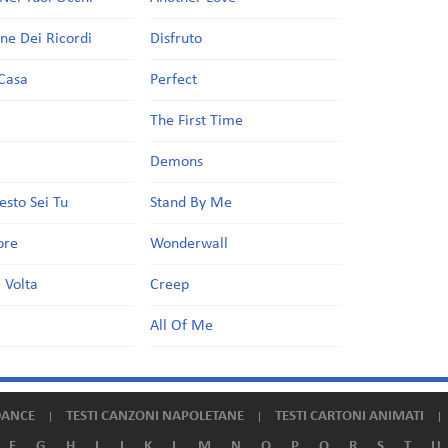
one Dei Ricordi
Disfruto
Casa
Perfect
a
The First Time
Demons
esto Sei Tu
Stand By Me
ore
Wonderwall
 Volta
Creep
All Of Me
DANCE
TESTI CANZONI NAPOLETANE
TESTI CARTONI ANIMATI
F
G
H
I
J
K
L
M
N
O
P
Q
R
S
T
U