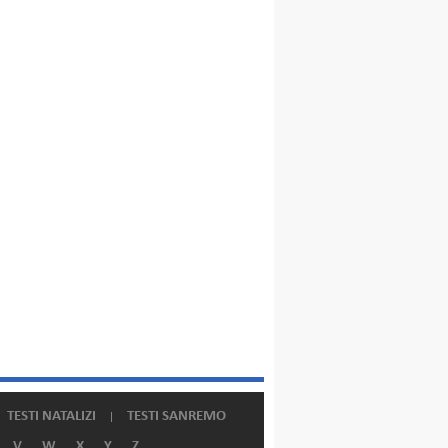
TESTI NATALIZI
TESTI SANREMO
V
W
X
Y
Z