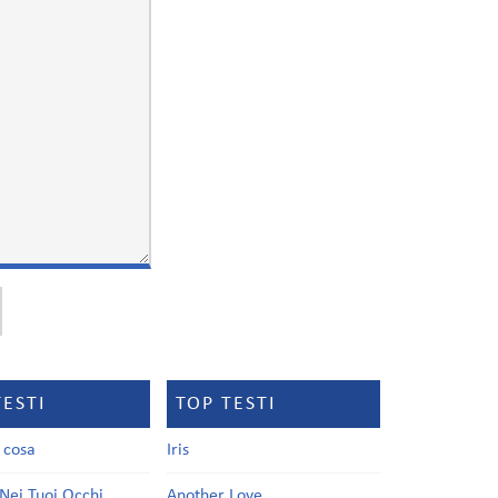
TESTI
TOP TESTI
a cosa
Iris
Nei Tuoi Occhi
Another Love