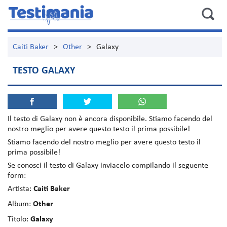
Caiti Baker
>
Other
>
Galaxy
TESTO GALAXY
Il testo di
Galaxy
non è ancora disponibile. Stiamo facendo del
nostro meglio per avere questo testo il prima possibile!
Stiamo facendo del nostro meglio per avere questo testo il
prima possibile!
Se conosci il testo di Galaxy inviacelo compilando il seguente
form:
Artista:
Caiti Baker
Album:
Other
Titolo:
Galaxy