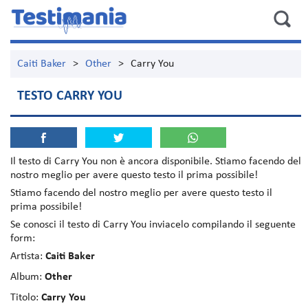
Caiti Baker
>
Other
>
Carry You
TESTO CARRY YOU
Il testo di
Carry You
non è ancora disponibile. Stiamo facendo del
nostro meglio per avere questo testo il prima possibile!
Stiamo facendo del nostro meglio per avere questo testo il
prima possibile!
Se conosci il testo di Carry You inviacelo compilando il seguente
form:
Artista:
Caiti Baker
Album:
Other
Titolo:
Carry You