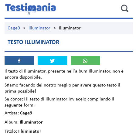
Cage9
>
Illuminator
>
Illuminator
TESTO ILLUMINATOR
Il testo di
Illuminator
, presente nell'album
Illuminator
, non è
ancora disponibile.
Stiamo facendo del nostro meglio per avere questo testo il
prima possibile!
Se conosci il testo di Illuminator inviacelo compilando il
seguente form:
Artista:
Cage9
Album:
Illuminator
Titolo:
Illuminator