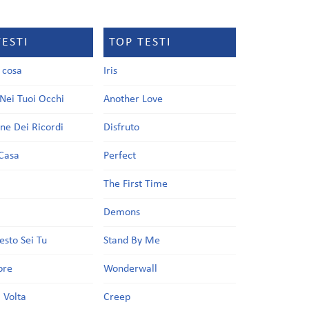
TESTI
TOP TESTI
a cosa
Iris
Nei Tuoi Occhi
Another Love
one Dei Ricordi
Disfruto
Casa
Perfect
a
The First Time
Demons
esto Sei Tu
Stand By Me
ore
Wonderwall
 Volta
Creep