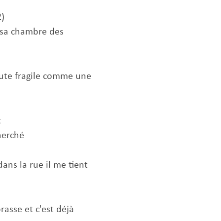
2)
s sa chambre des
ute fragile comme une
t
cherché
dans la rue il me tient
brasse et c'est déjà