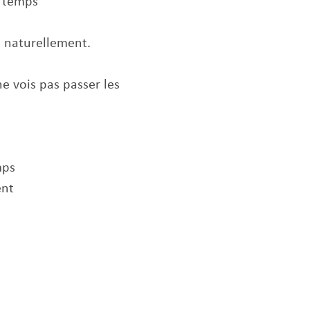
n temps
i naturellement.
ne vois pas passer les
mps
ent