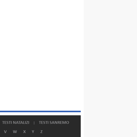
TESTI NATALIZI
TESTI SANREMO
V
W
X
Y
Z