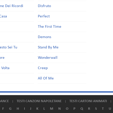
one Dei Ricordi
Disfruto
Casa
Perfect
a
The First Time
Demons
esto Sei Tu
Stand By Me
ore
Wonderwall
 Volta
Creep
All Of Me
DANCE
TESTI CANZONI NAPOLETANE
TESTI CARTONI ANIMATI
F
G
H
I
J
K
L
M
N
O
P
Q
R
S
T
U