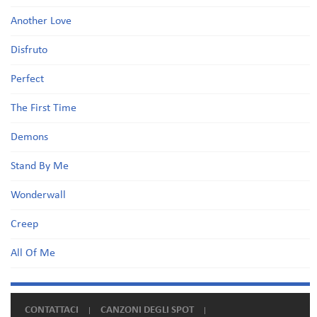
Another Love
Disfruto
Perfect
The First Time
Demons
Stand By Me
Wonderwall
Creep
All Of Me
CONTATTACI
CANZONI DEGLI SPOT